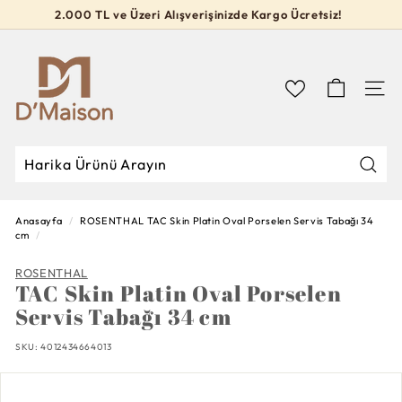
İçeriğe
2.000 TL ve Üzeri Alışverişinizde Kargo Ücretsiz!
geç
Slideshow
D’M
durdur
a
i
Navig
s
o
n
Mağa
Mağazada
Kapat
Ara
Ara
Anasayfa
/
ROSENTHAL
TAC Skin Platin Oval Porselen Servis Tabağı 34
cm
/
ROSENTHAL
TAC Skin Platin Oval Porselen
Servis Tabağı 34 cm
SKU:
4012434664013