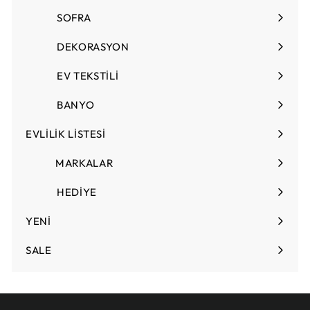
T
SOFRA
Menüyü
L
genişlet
DEKORASYON
Menüyü
genişlet
EV TEKSTİLİ
Menüyü
genişlet
BANYO
EVLİLİK LİSTESİ
Menüyü
genişlet
MARKALAR
HEDİYE
Menüyü
genişlet
YENİ
SALE