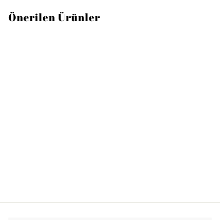
Önerilen Ürünler
ROSENTHAL
TAC Skin Platin Oval
Porselen Servis Tabağı
34 cm
1
10.190TL
0
.
1
9
0