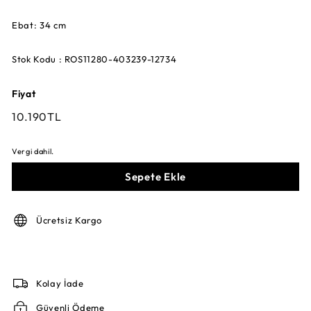
Ebat: 34 cm
Stok Kodu : ROS11280-403239-12734
Fiyat
Fiyat
10.190TL
10.190TL
Vergi dahil.
Sepete Ekle
Ücretsiz Kargo
Kolay İade
Güvenli Ödeme