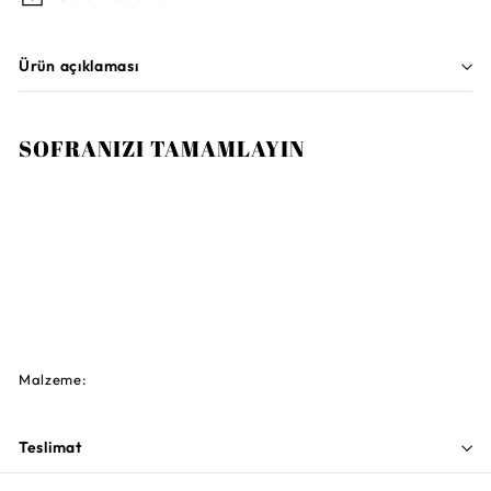
Ürün açıklaması
SOFRANIZI TAMAMLAYIN
Sepete Ekle
ROSENTHAL
TAC Skin Platin Oval Porselen Servis
Tabağı 34 cm
10.190TL
10.190TL
Malzeme:
Teslimat