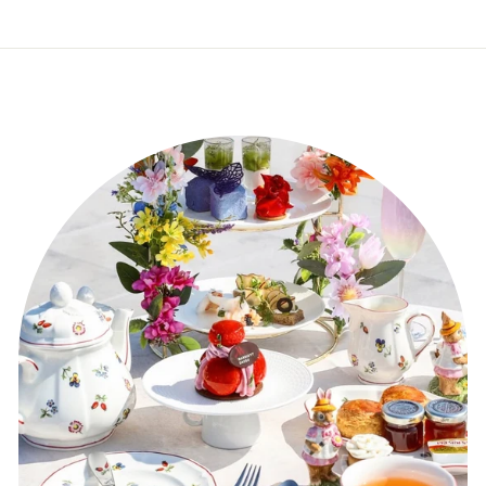
.
.
7
7
5
5
0
0
T
T
L
L