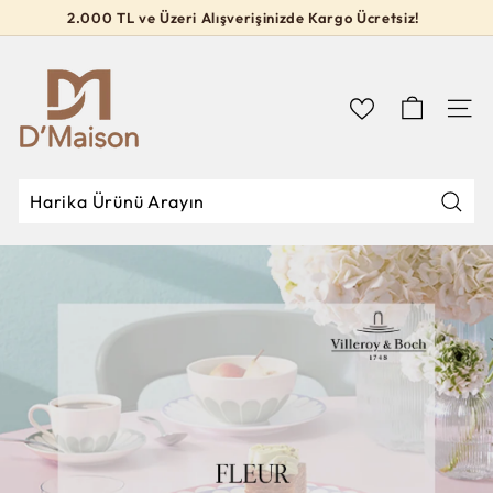
İçeriğe
2.000 TL ve Üzeri Alışverişinizde Kargo Ücretsiz!
geç
Slideshow
D’M
durdur
a
i
Navig
s
o
n
Mağa
Mağazada
Kapat
Ara
Ara