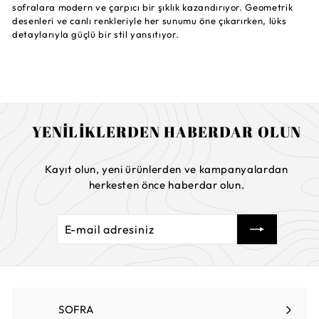
sofralara modern ve çarpıcı bir şıklık kazandırıyor. Geometrik
desenleri ve canlı renkleriyle her sunumu öne çıkarırken, lüks
detaylarıyla güçlü bir stil yansıtıyor.
YENİLİKLERDEN HABERDAR OLUN
Kayıt olun, yeni ürünlerden ve kampanyalardan
herkesten önce haberdar olun.
E-
Abone
mail
ol
adresiniz
SOFRA
Menüyü