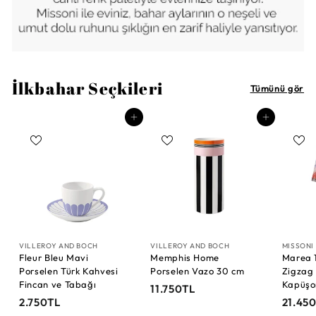
İlkbahar Seçkileri
Tümünü gör
Sepete Ekle
Sepete Ekle
VILLEROY AND BOCH
VILLEROY AND BOCH
MISSONI
Fleur Bleu Mavi
Memphis Home
Marea 1
Porselen Türk Kahvesi
Porselen Vazo 30 cm
Zigzag 
Fincan ve Tabağı
Kapüşo
1
11.750TL
2
2.750TL
21.45
1