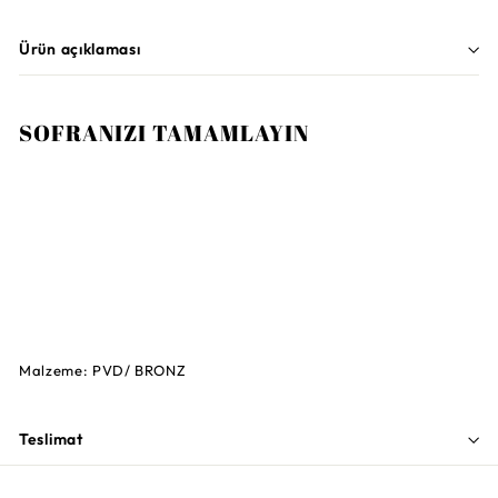
Ürün açıklaması
SOFRANIZI TAMAMLAYIN
Sepete Ekle
SAMBONET
Penelope Katlı Servis Tabağı 18x16 cm
12.290TL
12.290TL
Malzeme: PVD/ BRONZ
Teslimat