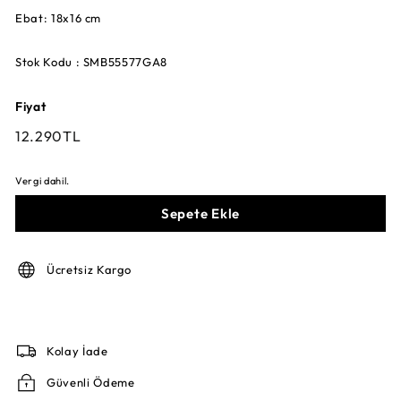
Ebat: 18x16 cm
Stok Kodu : SMB55577GA8
Fiyat
Fiyat
12.290TL
12.290TL
Vergi dahil.
Sepete Ekle
Ücretsiz Kargo
Kolay İade
Güvenli Ödeme