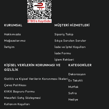
KURUMSAL
MÜŞTERİ HİZMETLERİ
Hakkımızda
Sipariş Takip
Mağazalarımız
Sıkça Sorulan Sorular
İletişim
İade ve İptal Koşulları
İade Formu
İşlem Rehberi
KİŞİSEL VERİLERİN KORUNMASI VE
KATEGORİLER
GİZLİLİK
Dekorasyon
Gizlilik ve Kişisel Verilerin Korunması İlkeleri
Ev Tekstili
Çerez Politikası
Mutfak
KVKK Başvuru Formu
Sofra
Mesafeli Satış Sözleşmesi
Hediye
Kullanım Koşulları