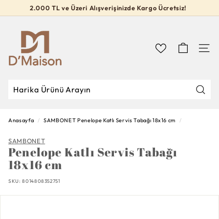
İçeriğe
2.000 TL ve Üzeri Alışverişinizde Kargo Ücretsiz!
geç
Slideshow
D’M
durdur
a
i
Navig
s
o
n
Mağa
Mağazada
Kapat
Ara
Ara
Anasayfa
/
SAMBONET
Penelope Katlı Servis Tabağı 18x16 cm
/
SAMBONET
Penelope Katlı Servis Tabağı
18x16 cm
SKU:
8014808352751