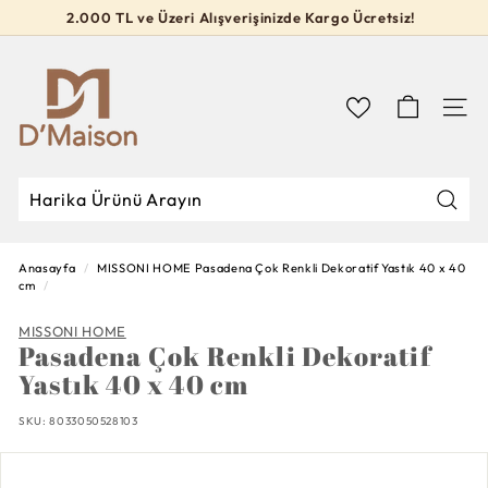
İçeriğe
2.000 TL ve Üzeri Alışverişinizde Kargo Ücretsiz!
geç
Slideshow
D’M
durdur
a
i
Navig
s
o
n
Mağa
Mağazada
Kapat
Ara
Ara
Anasayfa
/
MISSONI HOME
Pasadena Çok Renkli Dekoratif Yastık 40 x 40
cm
/
MISSONI HOME
Pasadena Çok Renkli Dekoratif
Yastık 40 x 40 cm
SKU:
8033050528103