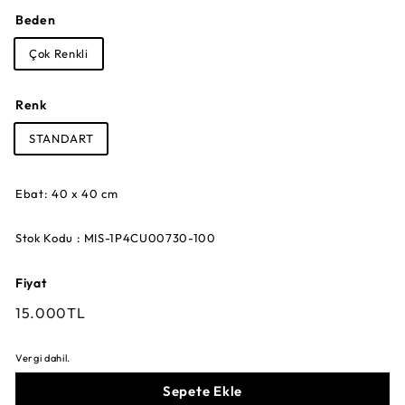
Beden
Çok Renkli
Renk
STANDART
Ebat: 40 x 40 cm
Stok Kodu : MIS-1P4CU00730-100
Fiyat
Fiyat
15.000TL
15.000TL
Vergi dahil.
Sepete Ekle