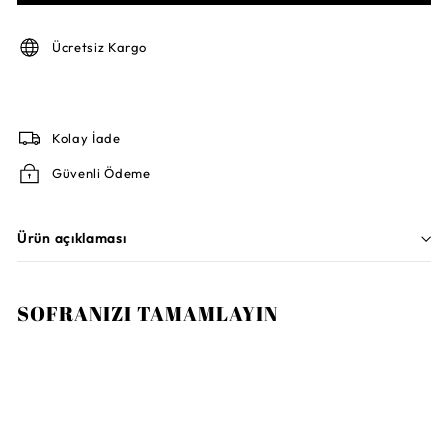
Ücretsiz Kargo
Kolay İade
Güvenli Ödeme
Ürün açıklaması
SOFRANIZI TAMAMLAYIN
Sepete Ekle
MISSONI HOME
Pasadena Çok Renkli Dekoratif Yastık 40 x
40 cm
15.000TL
15.000TL