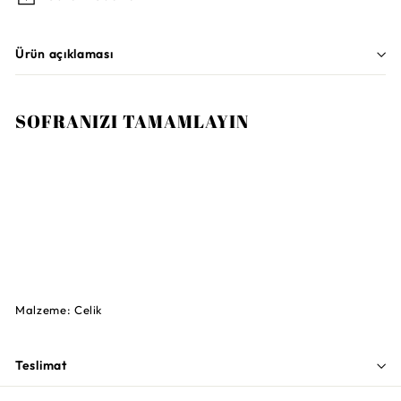
Ürün açıklaması
SOFRANIZI TAMAMLAYIN
Sepete Ekle
VILLEROY AND BOCH
Neufaden 6 Kişilik Çatal Bıçak Takımı 30
Parça
62.000TL
62.000TL
Malzeme: Celik
Teslimat