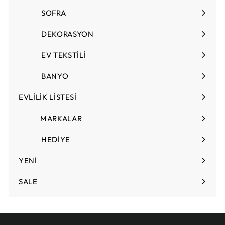
T
SOFRA
Menüyü
L
genişlet
DEKORASYON
Menüyü
genişlet
EV TEKSTİLİ
Menüyü
genişlet
BANYO
EVLİLİK LİSTESİ
Menüyü
genişlet
MARKALAR
HEDİYE
Menüyü
genişlet
YENİ
SALE