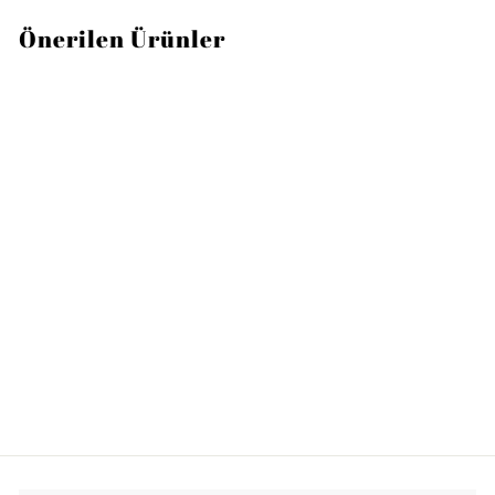
Önerilen Ürünler
VILLEROY AND BOCH
Neufaden 6 Kişilik
Çatal Bıçak Takımı 30
Parça
6
62.000TL
2
.
0
0
0