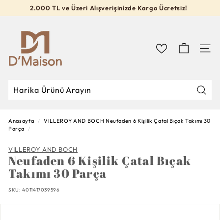
İçeriğe
2.000 TL ve Üzeri Alışverişinizde Kargo Ücretsiz!
geç
Slideshow
D’M
durdur
a
i
Navig
s
o
n
Mağa
Mağazada
Kapat
Ara
Ara
Anasayfa
/
VILLEROY AND BOCH
Neufaden 6 Kişilik Çatal Bıçak Takımı 30
Parça
/
VILLEROY AND BOCH
Neufaden 6 Kişilik Çatal Bıçak
Takımı 30 Parça
SKU:
4011417039596