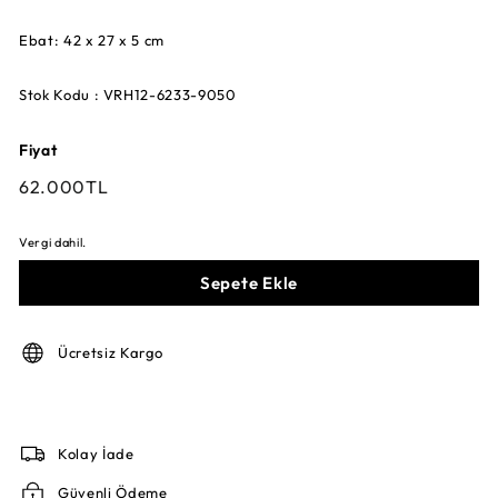
Ebat: 42 x 27 x 5 cm
Stok Kodu : VRH12-6233-9050
Fiyat
Fiyat
62.000TL
62.000TL
Vergi dahil.
Sepete Ekle
Ücretsiz Kargo
Kolay İade
Güvenli Ödeme