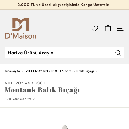
İçeriğe
2.000 TL ve Üzeri Alışverişinizde Kargo Ücretsiz!
geç
Slideshow
D’M
durdur
a
i
Navig
s
o
n
Mağa
Mağazada
Kapat
Ara
Ara
Anasayfa
/
VILLEROY AND BOCH
Montauk Balık Bıçağı
/
VILLEROY AND BOCH
Montauk Balık Bıçağı
SKU:
4003686328761