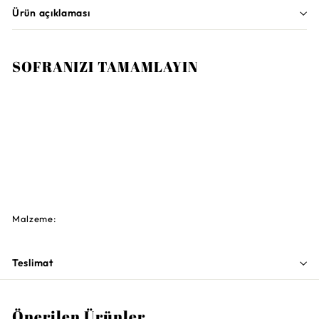
Ürün açıklaması
SOFRANIZI TAMAMLAYIN
Sepete Ekle
VILLEROY AND BOCH
Montauk Balık Bıçağı
2.200TL
2.200TL
Malzeme:
Teslimat
Önerilen Ürünler