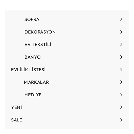
i
L
T
m
L
l
i
SOFRA
Menüyü
f
genişlet
i
DEKORASYON
Menüyü
y
a
genişlet
EV TEKSTİLİ
t
Menüyü
genişlet
BANYO
EVLİLİK LİSTESİ
Menüyü
genişlet
MARKALAR
HEDİYE
Menüyü
genişlet
YENİ
SALE