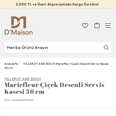
İçeriğe
2.000 TL ve Üzeri Alışverişinizde Kargo Ücretsiz!
geç
Slideshow
D’M
durdur
a
i
Navig
s
o
n
Mağa
Mağazada
Kapat
Ara
Ara
Anasayfa
/
VILLEROY AND BOCH
Mariefleur Çiçek Desenli Servis Kasesi
36 cm
/
VILLEROY AND BOCH
Mariefleur Çiçek Desenli Servis
Kasesi 36 cm
SKU:
4003686179950