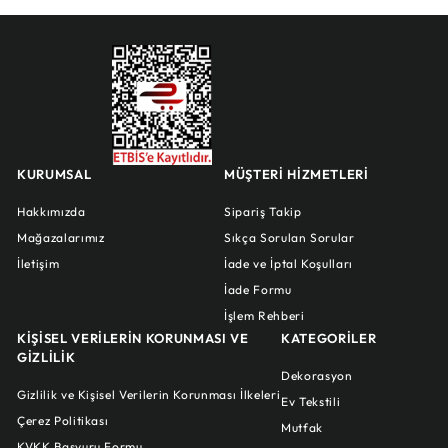
KURUMSAL
MÜŞTERİ HİZMETLERİ
Hakkımızda
Sipariş Takip
Mağazalarımız
Sıkça Sorulan Sorular
İletişim
İade ve İptal Koşulları
İade Formu
İşlem Rehberi
KİŞİSEL VERİLERİN KORUNMASI VE
KATEGORİLER
GİZLİLİK
Dekorasyon
Gizlilik ve Kişisel Verilerin Korunması İlkeleri
Ev Tekstili
Çerez Politikası
Mutfak
KVKK Başvuru Formu