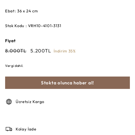
Ebat: 36 x 24 cm
Stok Kodu : VRH10-4101-3131
Fiyat
Fiyat
İndirimli
8.000TL
5.200TL
8.000TL
5.200TL
İndirim 35%
fiyat
Vergi dahil.
Stokta olunca haber al!
Ücretsiz Kargo
Kolay İade