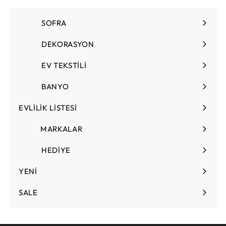
T
L
SOFRA
Menüyü
genişlet
DEKORASYON
Menüyü
genişlet
EV TEKSTİLİ
Menüyü
genişlet
BANYO
EVLİLİK LİSTESİ
Menüyü
genişlet
MARKALAR
HEDİYE
Menüyü
genişlet
YENİ
SALE