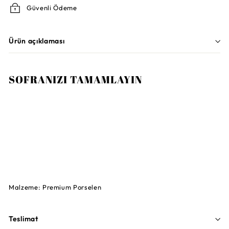
Güvenli Ödeme
Ürün açıklaması
SOFRANIZI TAMAMLAYIN
VILLEROY AND BOCH
Manufacture Rock Siyah Servis Tabağı,
Supla 32 cm
4.200TL
4.200TL
TÜKENDI
Malzeme: Premium Porselen
Teslimat