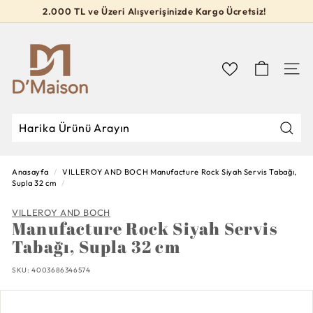
İçeriğe
2.000 TL ve Üzeri Alışverişinizde Kargo Ücretsiz!
geç
Slideshow
D’M
durdur
a
i
Navig
s
o
n
Mağa
Mağazada
Kapat
Ara
Ara
Anasayfa
/
VILLEROY AND BOCH
Manufacture Rock Siyah Servis Tabağı,
Supla 32 cm
/
VILLEROY AND BOCH
Manufacture Rock Siyah Servis
Tabağı, Supla 32 cm
SKU:
4003686346574