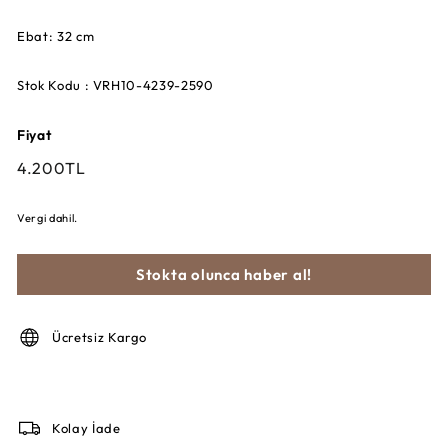
Ebat: 32 cm
Stok Kodu : VRH10-4239-2590
Fiyat
Fiyat
4.200TL
4.200TL
Vergi dahil.
Stokta olunca haber al!
Ücretsiz Kargo
Kolay İade