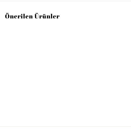
Önerilen Ürünler
TÜKENDI
VILLEROY AND BOCH
Manufacture Rock
Siyah Servis Tabağı,
Supla 32 cm
4
4.200TL
.
2
0
0