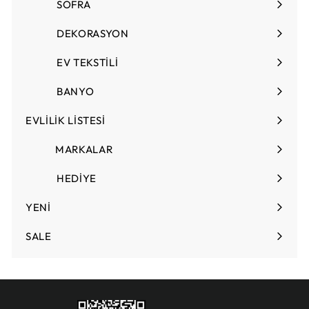
T
SOFRA
Menüyü
L
genişlet
DEKORASYON
Menüyü
genişlet
EV TEKSTİLİ
Menüyü
genişlet
BANYO
EVLİLİK LİSTESİ
Menüyü
genişlet
MARKALAR
HEDİYE
Menüyü
genişlet
YENİ
SALE