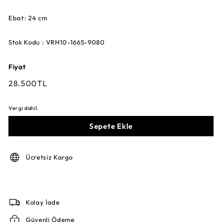
Ebat: 24 cm
Stok Kodu : VRH10-1665-9080
Fiyat
Fiyat
28.500TL
28.500TL
Vergi dahil.
Sepete Ekle
Ücretsiz Kargo
Kolay İade
Güvenli Ödeme