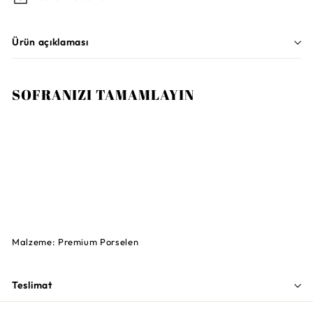
Ürün açıklaması
SOFRANIZI TAMAMLAYIN
Sepete Ekle
VILLEROY AND BOCH
La Boule 2 Kişilik Beyaz Yemek Takımı 7
Parça
28.500TL
28.500TL
Malzeme: Premium Porselen
Teslimat