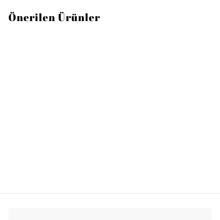
Önerilen Ürünler
VILLEROY AND BOCH
La Boule 2 Kişilik Beyaz
Yemek Takımı 7 Parça
2
28.500TL
8
.
5
0
0