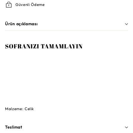
Güvenli Ödeme
Ürün açıklaması
SOFRANIZI TAMAMLAYIN
VILLEROY AND BOCH
Kreuzband 6 Kişilik Çatal Bıçak Takımı 30
Parça
62.000TL
62.000TL
TÜKENDI
Malzeme: Celik
Teslimat