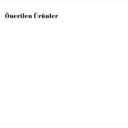
Önerilen Ürünler
TÜKENDI
VILLEROY AND BOCH
Kreuzband 6 Kişilik
Çatal Bıçak Takımı 30
Parça
6
62.000TL
2
.
0
0