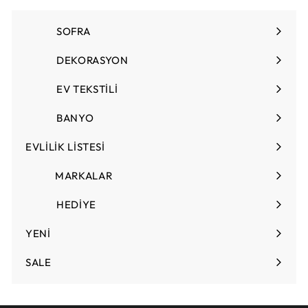
0
T
SOFRA
Menüyü
L
genişlet
DEKORASYON
Menüyü
genişlet
EV TEKSTİLİ
Menüyü
genişlet
BANYO
EVLİLİK LİSTESİ
Menüyü
genişlet
MARKALAR
HEDİYE
Menüyü
genişlet
YENİ
SALE