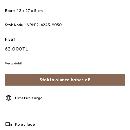
Ebat: 42 x 27 x 5 cm
Stok Kodu : VRH12-6243-9050
Fiyat
Fiyat
62.000TL
62.000TL
Vergi dahil.
Stokta olunca haber al!
Ücretsiz Kargo
Kolay İade