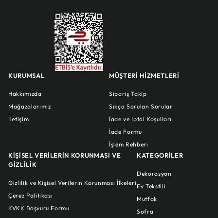
KURUMSAL
MÜŞTERİ HİZMETLERİ
Hakkımızda
Sipariş Takip
Mağazalarımız
Sıkça Sorulan Sorular
İletişim
İade ve İptal Koşulları
İade Formu
İşlem Rehberi
KİŞİSEL VERİLERİN KORUNMASI VE
KATEGORİLER
GİZLİLİK
Dekorasyon
Gizlilik ve Kişisel Verilerin Korunması İlkeleri
Ev Tekstili
Çerez Politikası
Mutfak
KVKK Başvuru Formu
Sofra