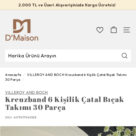
İçeriğe
2.000 TL ve Üzeri Alışverişinizde Kargo Ücretsiz!
geç
Slideshow
D’M
durdur
a
i
Navig
s
o
n
Mağa
Mağazada
Kapat
Ara
Ara
Anasayfa
/
VILLEROY AND BOCH
Kreuzband 6 Kişilik Çatal Bıçak Takımı
30 Parça
/
VILLEROY AND BOCH
Kreuzband 6 Kişilik Çatal Bıçak
Takımı 30 Parça
SKU:
4011417045528