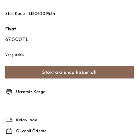
Stok Kodu : LDO1009534
Fiyat
Fiyat
67.500TL
67.500TL
Vergi dahil.
Stokta olunca haber al!
Ücretsiz Kargo
Kolay İade
Güvenli Ödeme