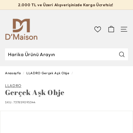
İçeriğe
2.000 TL ve Üzeri Alışverişinizde Kargo Ücretsiz!
geç
Slideshow
D’M
durdur
a
i
Navig
s
o
n
Mağa
Mağazada
Kapat
Ara
Ara
Anasayfa
/
LLADRO
Gerçek Aşk Obje
/
LLADRO
Gerçek Aşk Obje
SKU:
737859095344