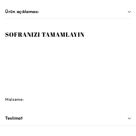
Ürün açıklaması
SOFRANIZI TAMAMLAYIN
LLADRO
Gerçek Aşk Obje
67.500TL
67.500TL
TÜKENDI
Malzeme:
Teslimat