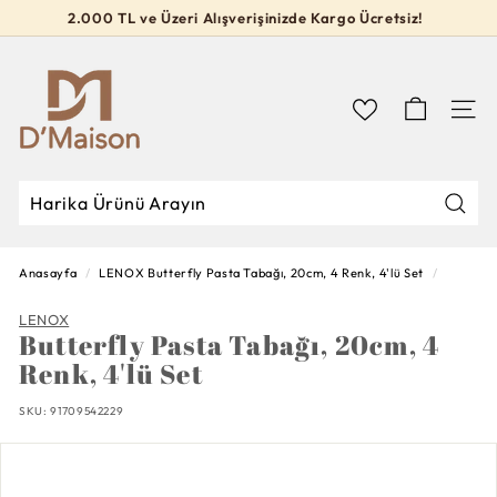
İçeriğe
2.000 TL ve Üzeri Alışverişinizde Kargo Ücretsiz!
geç
Slideshow
D’M
durdur
a
i
Navig
s
o
n
Mağa
Mağazada
Kapat
Ara
Ara
Anasayfa
/
LENOX
Butterfly Pasta Tabağı, 20cm, 4 Renk, 4'lü Set
/
LENOX
Butterfly Pasta Tabağı, 20cm, 4
Renk, 4'lü Set
SKU:
91709542229