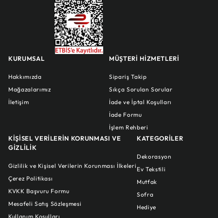
KURUMSAL
MÜŞTERİ HİZMETLERİ
Hakkımızda
Sipariş Takip
Mağazalarımız
Sıkça Sorulan Sorular
İletişim
İade ve İptal Koşulları
İade Formu
İşlem Rehberi
KİŞİSEL VERİLERİN KORUNMASI VE
KATEGORİLER
GİZLİLİK
Dekorasyon
Gizlilik ve Kişisel Verilerin Korunması İlkeleri
Ev Tekstili
Çerez Politikası
Mutfak
KVKK Başvuru Formu
Sofra
Mesafeli Satış Sözleşmesi
Hediye
Kullanım Koşulları