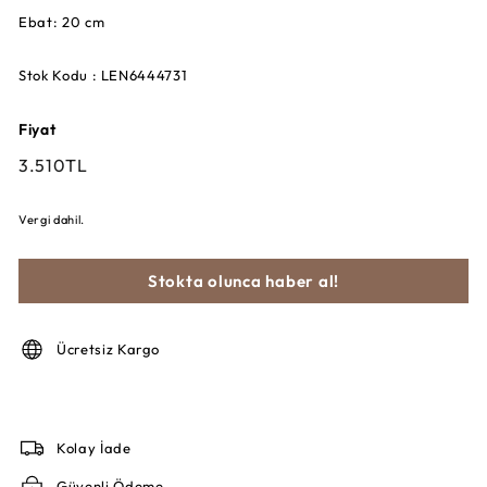
Ebat: 20 cm
Stok Kodu : LEN6444731
Fiyat
Fiyat
3.510TL
3.510TL
Vergi dahil.
Stokta olunca haber al!
Ücretsiz Kargo
Kolay İade
Güvenli Ödeme