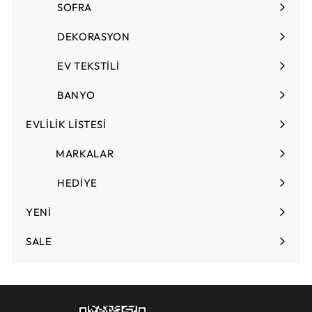
L
SOFRA
Menüyü
genişlet
DEKORASYON
Menüyü
genişlet
EV TEKSTİLİ
Menüyü
genişlet
BANYO
EVLİLİK LİSTESİ
Menüyü
genişlet
MARKALAR
HEDİYE
Menüyü
genişlet
YENİ
SALE