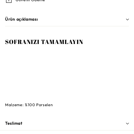
Ürün açıklaması
SOFRANIZI TAMAMLAYIN
LENOX
Butterfly Pasta Tabağı, 20cm, 4 Renk,
4'lü Set
3.510TL
3.510TL
TÜKENDI
Malzeme: %100 Porselen
Teslimat