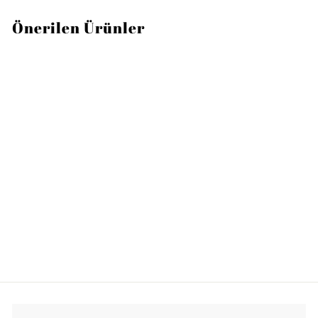
Önerilen Ürünler
TÜKENDI
LENOX
Butterfly Pasta Tabağı,
20cm, 4 Renk, 4'lü Set
3
3.510TL
.
5
1
0
T