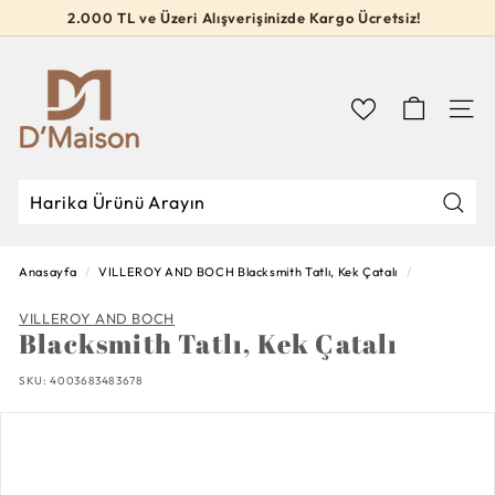
İçeriğe
2.000 TL ve Üzeri Alışverişinizde Kargo Ücretsiz!
geç
Slideshow
D’M
durdur
a
i
Navig
s
o
n
Mağa
Mağazada
Kapat
Ara
Ara
Anasayfa
/
VILLEROY AND BOCH
Blacksmith Tatlı, Kek Çatalı
/
VILLEROY AND BOCH
Blacksmith Tatlı, Kek Çatalı
SKU:
4003683483678