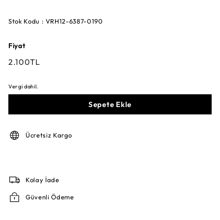
Stok Kodu : VRH12-6387-0190
Fiyat
Fiyat
2.100TL
2.100TL
Vergi dahil.
Sepete Ekle
Ücretsiz Kargo
Kolay İade
Güvenli Ödeme