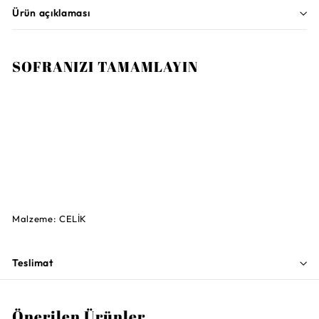
Ürün açıklaması
SOFRANIZI TAMAMLAYIN
Sepete Ekle
VILLEROY AND BOCH
Blacksmith Tatlı, Kek Çatalı
2.100TL
2.100TL
Malzeme: CELİK
Teslimat
Önerilen Ürünler