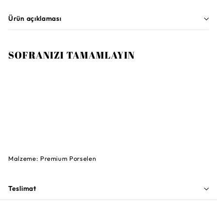
Ürün açıklaması
SOFRANIZI TAMAMLAYIN
VILLEROY AND BOCH
Afina Beyaz Kase 15 cm
2.500TL
2.500TL
TÜKENDI
Malzeme: Premium Porselen
Teslimat