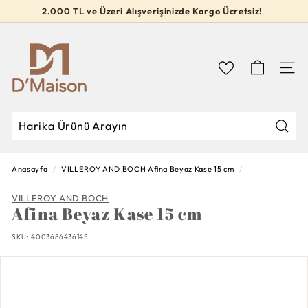
İçeriğe
2.000 TL ve Üzeri Alışverişinizde Kargo Ücretsiz!
geç
Slideshow
D’M
durdur
a
i
Navig
s
o
n
Mağa
Mağazada
Kapat
Ara
Ara
Anasayfa
/
VILLEROY AND BOCH
Afina Beyaz Kase 15 cm
/
VILLEROY AND BOCH
Afina Beyaz Kase 15 cm
SKU:
4003686436145