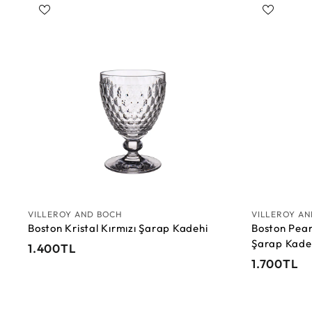
0
0
T
T
S
L
L
e
p
e
t
e
E
k
l
e
VILLEROY AND BOCH
VILLEROY A
Boston Kristal Kırmızı Şarap Kadehi
Boston Pear
Şarap Kade
1
1.400TL
1
1.700TL
.
.
4
7
0