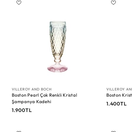
0
0
0
T
S
T
L
e
L
p
e
t
e
E
k
l
e
VILLEROY AND BOCH
VILLEROY A
Boston Pearl Çok Renkli Kristal
Boston Kri
Şampanya Kadehi
1
1.400TL
1
1.900TL
.
.
4
9
0
0