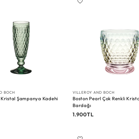
0
S
T
e
L
p
e
t
e
E
k
l
e
ND BOCH
VILLEROY AND BOCH
l Kristal Şampanya Kadehi
Boston Pearl Çok Renkli Krista
Bardağı
1
1.900TL
.
9
0