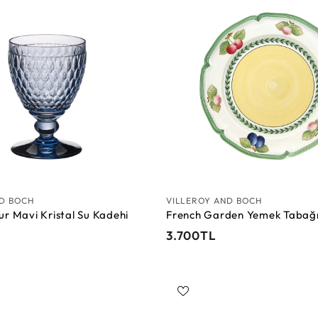
T
S
L
e
p
e
t
e
E
k
l
e
ND BOCH
VILLEROY AND BOCH
ur Mavi Kristal Su Kadehi
French Garden Yemek Tabağı
3
3.700TL
.
7
0
0