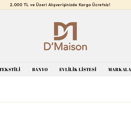
2.000 TL ve Üzeri Alışverişinizde Kargo Ücretsiz!
Slideshow
D’M
durdur
a
i
s
o
n
TEKSTİLİ
BANYO
EVLİLİK LİSTESİ
MARKAL