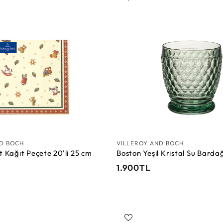
T
L
ND BOCH
VILLEROY AND BOCH
t Kağıt Peçete 20'li 25 cm
Boston Yeşil Kristal Su Barda
1
1.900TL
.
9
0
0