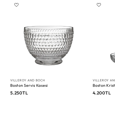
S
e
p
e
t
e
E
k
l
e
VILLEROY AND BOCH
VILLEROY A
Boston Servis Kasesi
Boston Krist
5
4
5.250TL
4.200TL
.
.
2
2
5
0