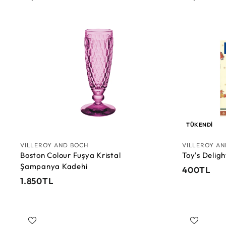
0
T
S
T
L
e
L
p
e
t
e
E
k
l
e
TÜKENDI
VILLEROY AND BOCH
VILLEROY A
Boston Colour Fuşya Kristal
Toy's Deligh
Şampanya Kadehi
4
400TL
1
1.850TL
0
.
0
8
T
5
L