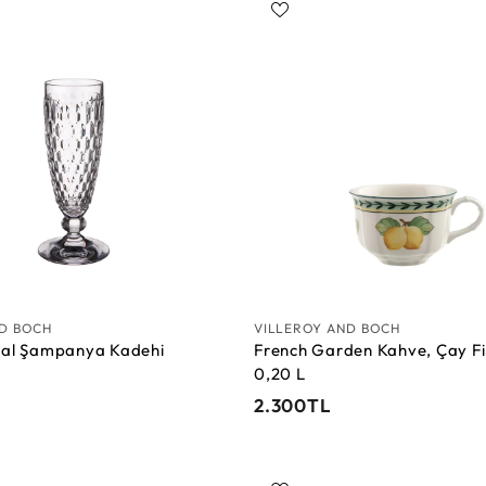
0
T
S
L
e
p
e
t
e
E
k
l
e
ND BOCH
VILLEROY AND BOCH
stal Şampanya Kadehi
French Garden Kahve, Çay Fi
0,20 L
2
2.300TL
.
3
0