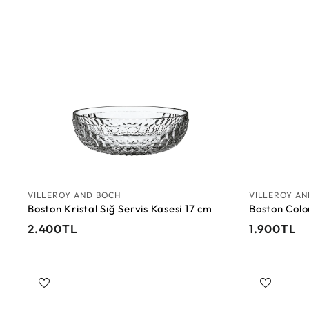
0
S
T
e
L
p
e
t
e
E
k
l
e
VILLEROY AND BOCH
VILLEROY A
Boston Kristal Sığ Servis Kasesi 17 cm
Boston Colo
2
1
2.400TL
1.900TL
.
.
4
9
0
0
0
0