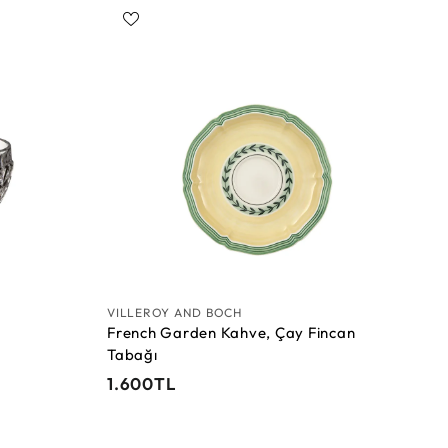
S
S
e
e
p
p
e
e
t
t
e
e
E
E
k
k
l
l
e
e
VILLEROY AND BOCH
French Garden Kahve, Çay Fincan
Tabağı
1
1.600TL
.
6