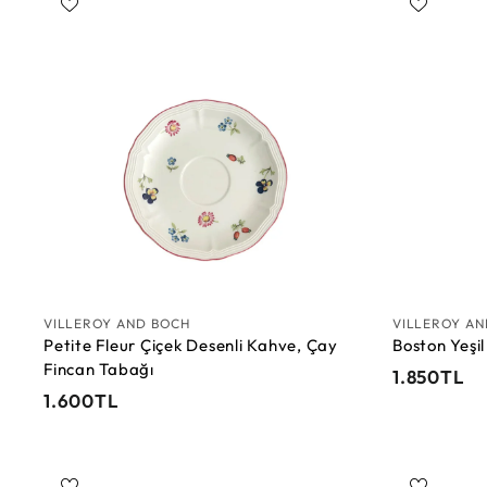
0
0
T
S
T
L
e
L
p
e
t
e
E
k
l
e
VILLEROY AND BOCH
VILLEROY A
Petite Fleur Çiçek Desenli Kahve, Çay
Boston Yeşi
Fincan Tabağı
1
1.850TL
1
1.600TL
.
.
8
6
5
0
0