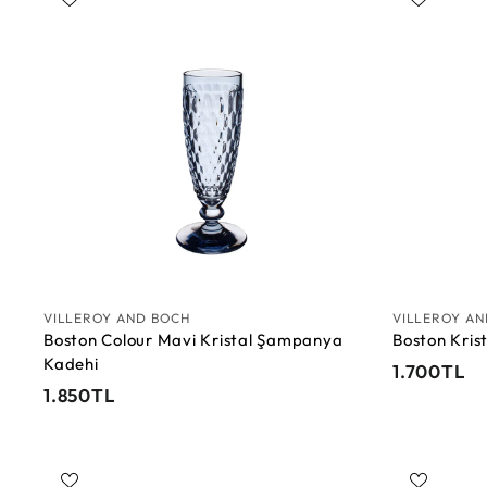
0
T
S
T
L
e
L
p
e
t
e
E
k
l
e
VILLEROY AND BOCH
VILLEROY A
Boston Colour Mavi Kristal Şampanya
Boston Kris
Kadehi
1
1.700TL
1
1.850TL
.
.
7
8
0
5
0