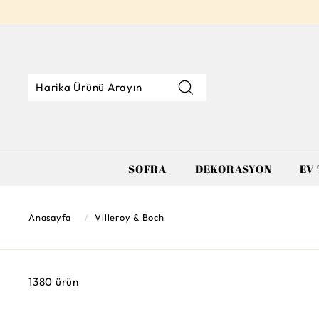
İçeriğe
geç
Mağazada
Mağazada
Kapat
Ara
Ara
SOFRA
DEKORASYON
EV 
Anasayfa
/
Villeroy & Boch
1380 ürün