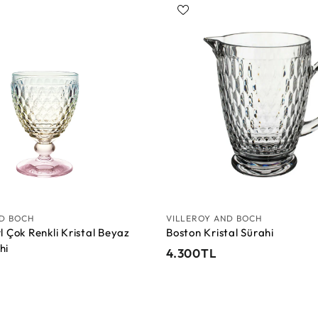
0
T
S
L
e
p
e
t
e
E
k
l
e
ND BOCH
VILLEROY AND BOCH
l Çok Renkli Kristal Beyaz
Boston Kristal Sürahi
hi
4
4.300TL
.
3
0