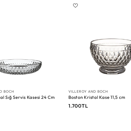
S
e
p
e
t
e
E
k
l
e
ND BOCH
VILLEROY AND BOCH
al Sığ Servis Kasesi 24 Cm
Boston Kristal Kase 11,5 cm
1
1.700TL
.
7
0