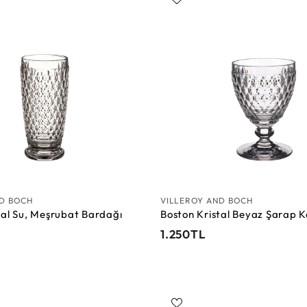
0
S
T
e
L
p
e
t
e
E
k
l
e
ND BOCH
VILLEROY AND BOCH
tal Su, Meşrubat Bardağı
Boston Kristal Beyaz Şarap 
1
1.250TL
.
2
5
0