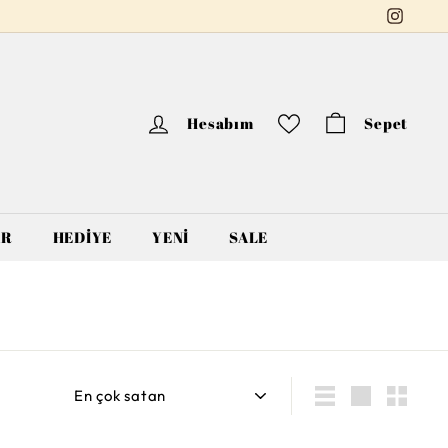
Instag
Hesabım
Sepet
AR
HEDİYE
YENİ
SALE
Sırala
Liste
Large
Small