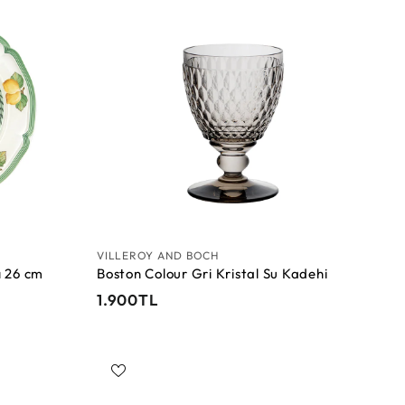
T
S
S
L
e
e
p
p
e
e
t
t
e
e
E
E
k
k
l
l
e
e
VILLEROY AND BOCH
 26 cm
Boston Colour Gri Kristal Su Kadehi
1
1.900TL
.
9
0
0