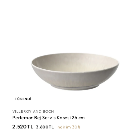
L
m
l
i
f
i
y
a
t
TÜKENDI
VILLEROY AND BOCH
Perlemor Bej Servis Kasesi 26 cm
İ
F
2
2.520TL
3
3.600TL
İndirim 30%
n
i
.
.