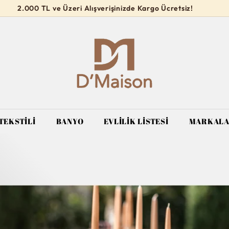
2.000 TL ve Üzeri Alışverişinizde Kargo Ücretsiz!
Slideshow
D’M
durdur
a
i
s
o
n
TEKSTİLİ
BANYO
EVLİLİK LİSTESİ
MARKAL