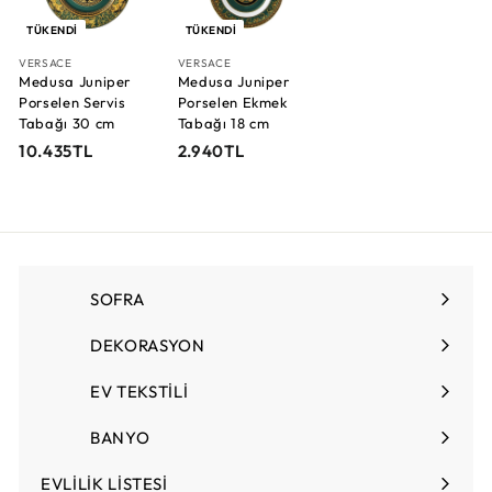
TÜKENDI
TÜKENDI
VERSACE
VERSACE
Medusa Juniper
Medusa Juniper
Porselen Servis
Porselen Ekmek
Tabağı 30 cm
Tabağı 18 cm
1
2
10.435TL
2.940TL
0
.
.
9
4
4
3
0
5
T
T
L
SOFRA
Menüyü
L
genişlet
DEKORASYON
Menüyü
genişlet
EV TEKSTİLİ
Menüyü
genişlet
BANYO
EVLİLİK LİSTESİ