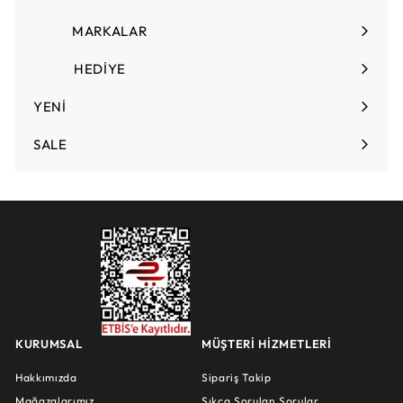
Menüyü
genişlet
MARKALAR
HEDİYE
Menüyü
genişlet
YENİ
SALE
KURUMSAL
MÜŞTERİ HİZMETLERİ
Hakkımızda
Sipariş Takip
Mağazalarımız
Sıkça Sorulan Sorular