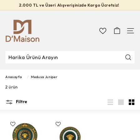
İçeriğe
2.000 TL ve Üzeri Alışverişinizde Kargo Ücretsiz!
geç
Slideshow
D’M
durdur
a
i
Navig
s
o
n
Mağa
Mağazada
Kapat
Ara
Ara
Anasayfa
/
Medusa Juniper
2 ürün
Filtre
Liste
Large
Sma